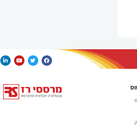
וס
ס
ק