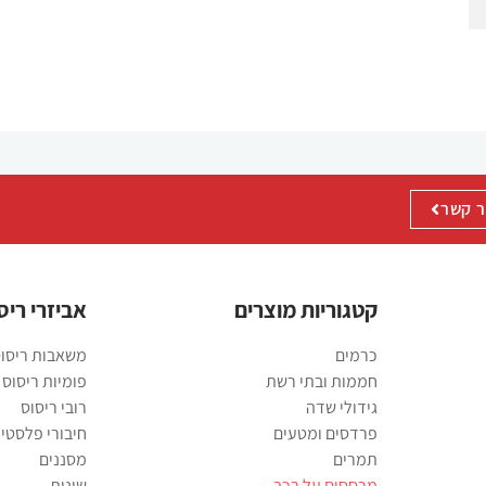
הפונקציונליות
והמבנה של
האתר,
בהתבסס על
אופן השימוש
באתר.
ר קשר
חוויית
משתנש
על מנת
שהאתר שלנו
יפעל בצורה
קטגוריות מוצרים
אביזרי ריס
הטובה ביותר
האפשרית
כרמים
משאבות ריסו
במהלך ביקורך.
חממות ובתי רשת
פומיות ריסוס
אם תסרב
גידולי שדה
רובי ריסוס
לקבל קובצי
פרדסים ומטעים
חיבורי פלסטי
Cookie אלה,
תמרים
מסננים
חלק
מרססים על רכב
שונות
מהפונקציונליות