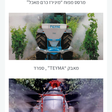
מרסס מפוח “מינירז כרם מאכל”
מאבק “TEYMA” , ספרד