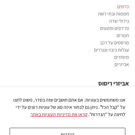
כרמים
חממות ובתי רשת
גידולי שדה
פרדסים ומטעים
תמרים
מרססים על רכב
עגלות כיבוי ונגררים
מיוחדים
אביזרים
אביזרי ריסוס
משאבות ריסוס
אנו משתמשים בעוגיות. אם אתם חושבים שזה בסדר, פשוט לחצו
פומיות ריסוס
על "קבל הכל". ניתן גם לבחור איזה סוג של עוגיות רוצים על ידי
רובי ריסוס
לחיצה על "הגדרות".
קראו את מדיניות העוגיות באתר
חיבורי פלסטיק
מסננים
שונות
הגדרות