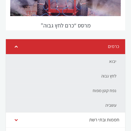
מרסס “כרם לחץ גבוה”
כרמים
יבוא
לחץ גבוה
נפח קטן מפוח
עשביה
חממות ובתי רשת