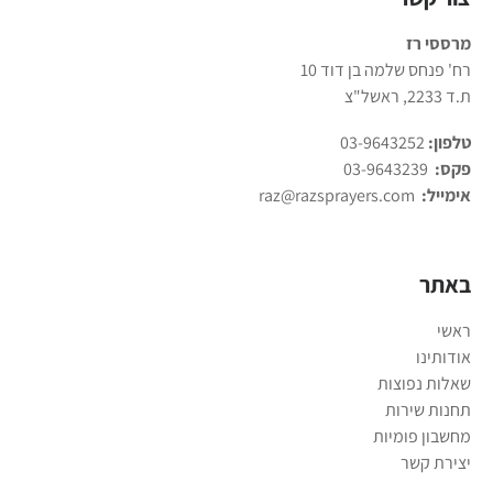
תיעלם מהאתר.
מרססי רז
רח' פנחס שלמה בן דוד 10
ת.ד 2233, ראשל"צ
שיווק
על ידי
טלפון:
03-9643252
שיתוף
פקס:
03-9643239
תחומי
העניין
אימייל:
raz@razsprayers.com
וההתנהגות
שלך בעת
ביקורך
באתר
באתר
שלנו, אתה
ראשי
מגדיל את
הסיכוי
אודותינו
לראות
שאלות נפוצות
תוכן
תחנות שירות
והצעות
מחשבון פומיות
מותאמות
יצירת קשר
אישית.