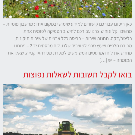
כאן ריכזנו עבורכם קישורים למידע שימושי במקום אחד: מחשבון פומיות –
מחשבון קל ונוח שיצרנו עבורכם לחישוב הספיקה לפומית אחת
בליטר/דקה. תחנות שירות – פריסה כלל ארצית של שירות תיקונים,
מכירת חלפים וייעוץ טכני למוצרים שלנו. לוח מרססים יד 2 – פתחנו
חיוניים
מחדש את לוח המרססים המשומשים למטרת מכירהאו קנייה. שאלו את
קובצי
המומחה – יש […]
Cookie
אלה אינם
בואו לקבל תשובות לשאלות נפוצות
אופציונליים.
הם נחוצים
לתפקוד
האתר.
סטטיסטיקה
על מנת
שנוכל לשפר
את