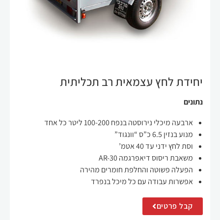
יחידת לחץ עצמאית רב תכליתית
חיוניים
קובצי
נתונים
Cookie
אלה אינם
ארבעה
מיכלי
נירוסטה בנפח 100-200 ליטר כל אחד
אופציונליים.
הם נחוצים
מנוע בנזין 6.5 כ”ס “
וונגוד
”
לתפקוד
וסת לחץ ידני עד 40 אטמ’
האתר.
משאבת ריסוס דיאפרגמה AR-30
הפעלה פשוטה והחלפת חומרים מהירה
אפשרות עבודה עם כל מיכל בנפרד
סטטיסטיקה
על מנת
קבל פרטים
שנוכל לשפר
את