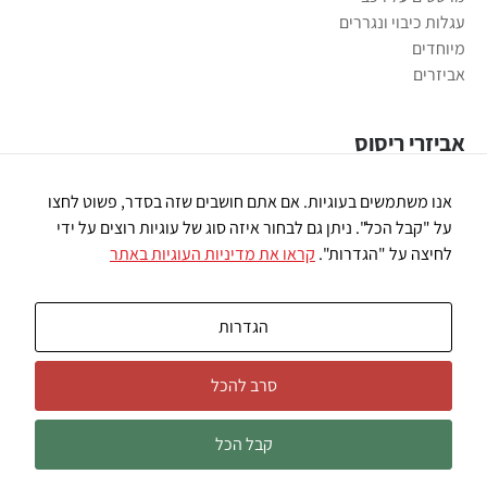
עגלות כיבוי ונגררים
מיוחדים
אביזרים
אביזרי ריסוס
משאבות ריסוס
אנו משתמשים בעוגיות. אם אתם חושבים שזה בסדר, פשוט לחצו
פומיות ריסוס
על "קבל הכל". ניתן גם לבחור איזה סוג של עוגיות רוצים על ידי
רובי ריסוס
לחיצה על "הגדרות".
קראו את מדיניות העוגיות באתר
חיבורי פלסטיק
מסננים
שונות
הגדרות
סרב להכל
© כל הזכויות שמורות למרססי רז |
מפת אתר
|
הסכם פרטיות ונגישות
קבל הכל
Webdesign:
Pixieweb