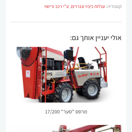
הפונקציונליות
קטגוריה:
עגלות כיבוי ונגררים
,
ע"י רכב ורישוי
והמבנה של
האתר,
בהתבסס על
אופן השימוש
אולי יעניין אותך גם:
באתר.
חוויית
משתנש
על מנת
שהאתר שלנו
יפעל בצורה
הטובה ביותר
האפשרית
במהלך ביקורך.
אם תסרב
מרסס "סער" 17/200
לקבל קובצי
Cookie אלה,
חלק
מהפונקציונליות