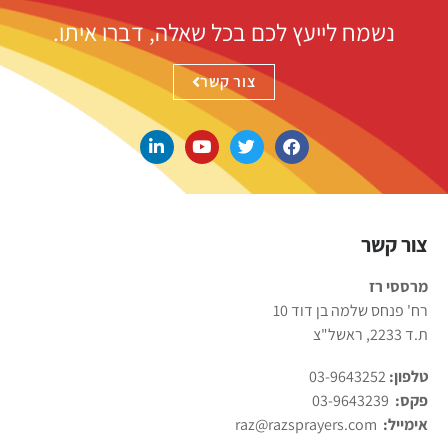
נשמח לייעץ לכם בכל שאלה, דברו איתו.
צור קשר
צור קשר
מרססי רז
רח' פנחס שלמה בן דוד 10
ת.ד 2233, ראשל"צ
טלפון:
03-9643252
פקס:
03-9643239
אימייל:
raz@razsprayers.com