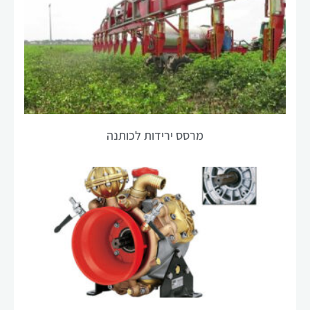
תיעלם מהאתר.
שיווק
על ידי
שיתוף
תחומי
העניין
מרסס ירידות לכותנה
וההתנהגות
שלך בעת
ביקורך
באתר
שלנו, אתה
מגדיל את
הסיכוי
לראות
תוכן
והצעות
מותאמות
אישית.