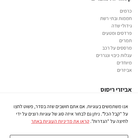
כרמים
חממות ובתי רשת
גידולי שדה
פרדסים ומטעים
תמרים
מרססים על רכב
עגלות כיבוי ונגררים
מיוחדים
אביזרים
אביזרי ריסוס
משאבות ריסוס
אנו משתמשים בעוגיות. אם אתם חושבים שזה בסדר, פשוט לחצו
פומיות ריסוס
על "קבל הכל". ניתן גם לבחור איזה סוג של עוגיות רוצים על ידי
רובי ריסוס
לחיצה על "הגדרות".
קראו את מדיניות העוגיות באתר
חיבורי פלסטיק
מסננים