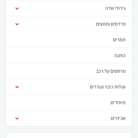
הפונקציונליות
גידולי שדה
והמבנה של
האתר,
פרדסים ומטעים
בהתבסס על
אופן השימוש
באתר.
תמרים
כותנה
חוויית
משתנש
מרססים על רכב
על מנת
שהאתר שלנו
יפעל בצורה
עגלות כיבוי ונגררים
הטובה ביותר
האפשרית
מיוחדים
במהלך ביקורך.
אם תסרב
אביזרים
לקבל קובצי
Cookie אלה,
חלק
מהפונקציונליות