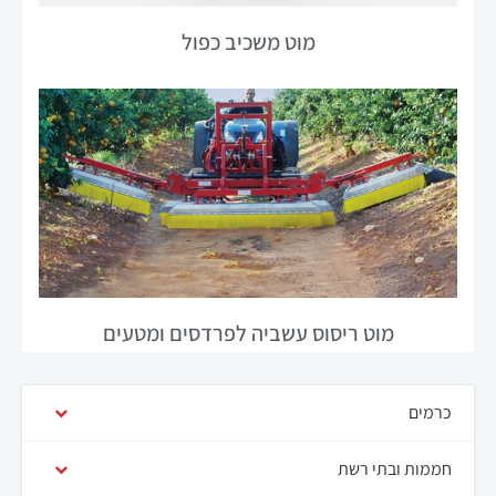
מוט משכיב כפול
חיוניים
קובצי
Cookie
אלה אינם
אופציונליים.
הם נחוצים
לתפקוד
מוט ריסוס עשביה לפרדסים ומטעים
האתר.
כרמים
סטטיסטיקה
על מנת
חממות ובתי רשת
שנוכל לשפר
את