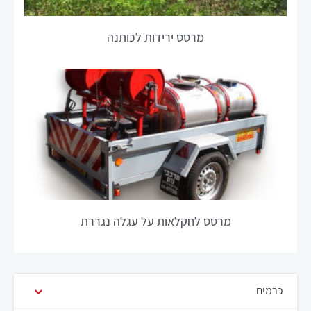
תיעלם מהאתר.
מרסס ירידות לכותנה
שיווק
על ידי
שיתוף
תחומי
העניין
וההתנהגות
שלך בעת
ביקורך
באתר
שלנו, אתה
מגדיל את
מרסס לחקלאות על עגלה נגררת
הסיכוי
לראות
תוכן
והצעות
מותאמות
כרמים
אישית.