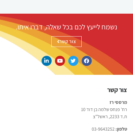
נשמח לייעץ לכם בכל שאלה, דברו איתו.
צור קשר
צור קשר
מרססי רז
רח' פנחס שלמה בן דוד 10
ת.ד 2233, ראשל"צ
טלפון:
03-9643252