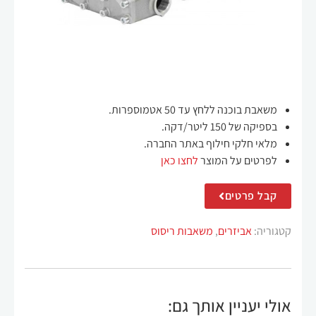
משאבת בוכנה ללחץ עד 50 אטמוספרות.
חיוניים
בספיקה של 150 ליטר/דקה.
קובצי
מלאי חלקי חילוף באתר החברה.
Cookie
לפרטים על המוצר
לחצו כאן
אלה אינם
אופציונליים.
הם נחוצים
קבל פרטים
לתפקוד
האתר.
קטגוריה:
אביזרים
,
משאבות ריסוס
סטטיסטיקה
על מנת
שנוכל לשפר
אולי יעניין אותך גם:
את