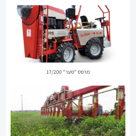
הפונקציונליות
והמבנה של
האתר,
בהתבסס על
אופן השימוש
באתר.
חוויית
משתנש
מרסס "סער" 17/200
על מנת
שהאתר שלנו
יפעל בצורה
הטובה ביותר
האפשרית
במהלך ביקורך.
אם תסרב
לקבל קובצי
Cookie אלה,
חלק
מהפונקציונליות