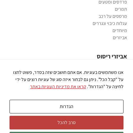
פרדסים ומטעים
תמרים
מרססים על רכב
עגלות כיבוי ונגררים
מיוחדים
אביזרים
אביזרי ריסוס
משאבות ריסוס
אנו משתמשים בעוגיות. אם אתם חושבים שזה בסדר, פשוט לחצו
פומיות ריסוס
על "קבל הכל". ניתן גם לבחור איזה סוג של עוגיות רוצים על ידי
רובי ריסוס
לחיצה על "הגדרות".
קראו את מדיניות העוגיות באתר
חיבורי פלסטיק
מסננים
שונות
הגדרות
סרב להכל