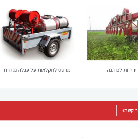
הפונקציונליות
והמבנה של
האתר,
בהתבסס על
אופן השימוש
באתר.
חוויית
משתנש
ירידות לכותנה
מרסס לחקלאות על עגלה נגררת
על מנת
שהאתר שלנו
יפעל בצורה
הטובה ביותר
האפשרית
במהלך ביקורך.
ר קשר
אם תסרב
לקבל קובצי
Cookie אלה,
חלק
מהפונקציונליות