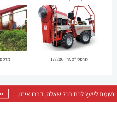
מרסס "סער" 17/200
מרסס 
נשמח לייעץ לכם בכל שאלה, דברו איתו.
צו