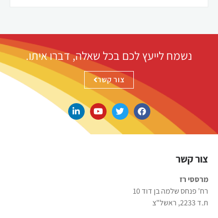
נשמח לייעץ לכם בכל שאלה, דברו איתו.
צור קשר
צור קשר
מרססי רז
רח' פנחס שלמה בן דוד 10
ת.ד 2233, ראשל"צ