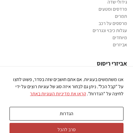
גידולי שדה
פרדסים ומטעים
תמרים
מרססים על רכב
עגלות כיבוי ונגררים
מיוחדים
אביזרים
אביזרי ריסוס
משאבות ריסוס
אנו משתמשים בעוגיות. אם אתם חושבים שזה בסדר, פשוט לחצו
פומיות ריסוס
על "קבל הכל". ניתן גם לבחור איזה סוג של עוגיות רוצים על ידי
רובי ריסוס
לחיצה על "הגדרות".
קראו את מדיניות העוגיות באתר
חיבורי פלסטיק
מסננים
שונות
הגדרות
סרב להכל