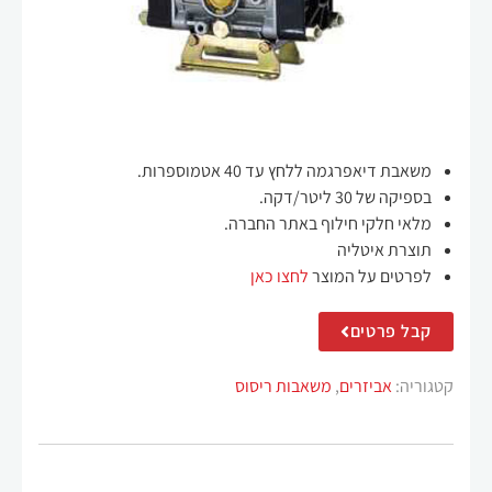
משאבת דיאפרגמה ללחץ עד 40 אטמוספרות.
חיוניים
בספיקה של 30 ליטר/דקה.
קובצי
מלאי חלקי חילוף באתר החברה.
Cookie
תוצרת איטליה
אלה אינם
לפרטים על המוצר
לחצו כאן
אופציונליים.
הם נחוצים
לתפקוד
קבל פרטים
האתר.
קטגוריה:
אביזרים
,
משאבות ריסוס
סטטיסטיקה
על מנת
שנוכל לשפר
את