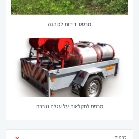
תיעלם מהאתר.
מרסס ירידות לכותנה
שיווק
על ידי
שיתוף
תחומי
העניין
וההתנהגות
שלך בעת
ביקורך
באתר
שלנו, אתה
מגדיל את
הסיכוי
מרסס לחקלאות על עגלה נגררת
לראות
תוכן
והצעות
מותאמות
אישית.
כרמים