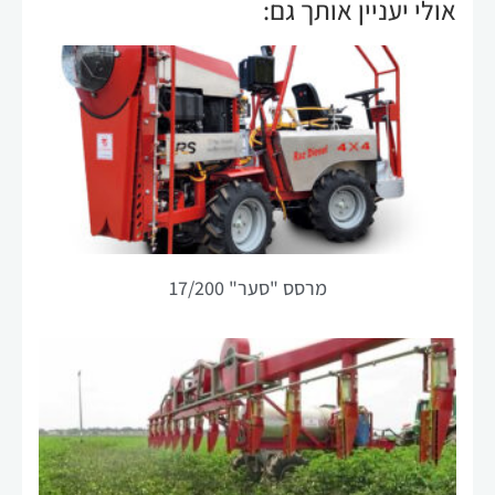
אולי יעניין אותך גם:
הפונקציונליות
והמבנה של
האתר,
בהתבסס על
אופן השימוש
באתר.
חוויית
משתנש
על מנת
שהאתר שלנו
מרסס "סער" 17/200
יפעל בצורה
הטובה ביותר
האפשרית
במהלך ביקורך.
אם תסרב
לקבל קובצי
Cookie אלה,
חלק
מהפונקציונליות