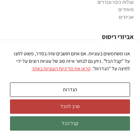
עגלות כיבוי ונגררים
מיוחדים
אביזרים
אביזרי ריסוס
משאבות ריסוס
אנו משתמשים בעוגיות. אם אתם חושבים שזה בסדר, פשוט לחצו
פומיות ריסוס
על "קבל הכל". ניתן גם לבחור איזה סוג של עוגיות רוצים על ידי
רובי ריסוס
לחיצה על "הגדרות".
קראו את מדיניות העוגיות באתר
חיבורי פלסטיק
מסננים
שונות
הגדרות
סרב להכל
© כל הזכויות שמורות למרססי רז |
מפת אתר
|
הסכם פרטיות ונגישות
קבל הכל
Webdesign:
Pixieweb