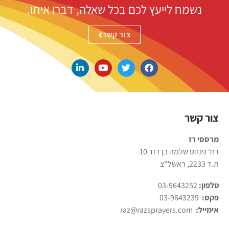
נשמח לייעץ לכם בכל שאלה, דברו איתו.
צור קשר
צור קשר
מרססי רז
רח' פנחס שלמה בן דוד 10
ת.ד 2233, ראשל"צ
טלפון:
03-9643252
פקס:
03-9643239
אימייל:
raz@razsprayers.com