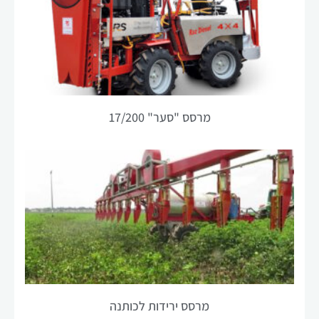
הפונקציונליות
והמבנה של
האתר,
בהתבסס על
אופן השימוש
באתר.
מרסס "סער" 17/200
חוויית
משתנש
על מנת
שהאתר שלנו
יפעל בצורה
הטובה ביותר
האפשרית
במהלך ביקורך.
אם תסרב
לקבל קובצי
Cookie אלה,
חלק
מרסס ירידות לכותנה
מהפונקציונליות