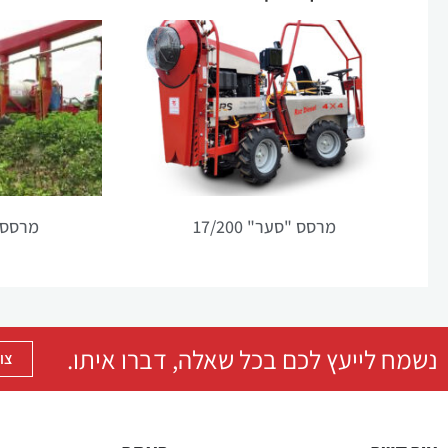
מרסס "סער" 17/200
מרסס 
נשמח לייעץ לכם בכל שאלה, דברו איתו.
צו