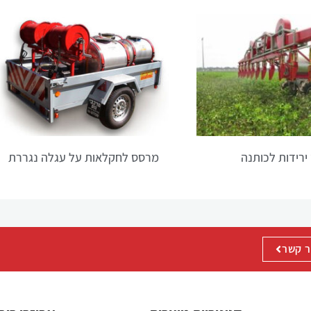
הפונקציונליות
והמבנה של
האתר,
בהתבסס על
אופן השימוש
באתר.
חוויית
משתנש
ירידות לכותנה
מרסס לחקלאות על עגלה נגררת
על מנת
שהאתר שלנו
יפעל בצורה
הטובה ביותר
האפשרית
במהלך ביקורך.
ר קשר
אם תסרב
לקבל קובצי
Cookie אלה,
חלק
מהפונקציונליות