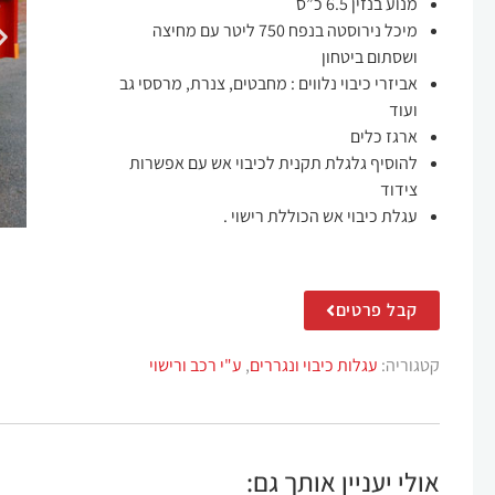
מנוע בנזין 6.5 כ”ס
מיכל נירוסטה בנפח 750 ליטר עם מחיצה
ושסתום ביטחון
אביזרי כיבוי נלווים : מחבטים, צנרת, מרססי גב
ועוד
ארגז כלים
להוסיף גלגלת
תקנית
לכיבוי אש עם אפשרות
צידוד
עגלת כיבוי אש הכוללת רישוי
.
קבל פרטים
קטגוריה:
עגלות כיבוי ונגררים
,
ע"י רכב ורישוי
אולי יעניין אותך גם: