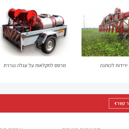
הפונקציונליות
והמבנה של
האתר,
בהתבסס על
אופן השימוש
באתר.
חוויית
משתנש
ירידות לכותנה
מרסס לחקלאות על עגלה נגררת
על מנת
שהאתר שלנו
יפעל בצורה
הטובה ביותר
האפשרית
במהלך ביקורך.
ר קשר
אם תסרב
לקבל קובצי
Cookie אלה,
חלק
מהפונקציונליות