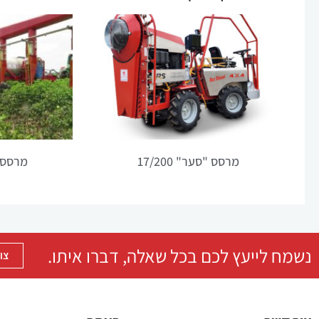
מרסס "סער" 17/200
מרסס 
נשמח לייעץ לכם בכל שאלה, דברו איתו.
צו