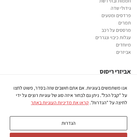
חממות ובתי רשת
גידולי שדה
פרדסים ומטעים
תמרים
מרססים על רכב
עגלות כיבוי ונגררים
מיוחדים
אביזרים
אביזרי ריסוס
משאבות ריסוס
אנו משתמשים בעוגיות. אם אתם חושבים שזה בסדר, פשוט לחצו
פומיות ריסוס
על "קבל הכל". ניתן גם לבחור איזה סוג של עוגיות רוצים על ידי
רובי ריסוס
לחיצה על "הגדרות".
קראו את מדיניות העוגיות באתר
חיבורי פלסטיק
מסננים
שונות
הגדרות