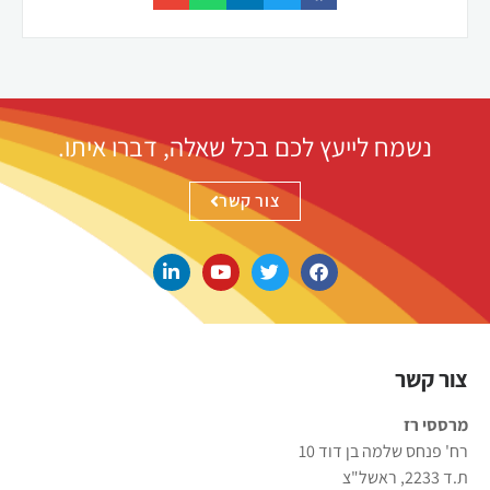
נשמח לייעץ לכם בכל שאלה, דברו איתו.
צור קשר
צור קשר
מרססי רז
רח' פנחס שלמה בן דוד 10
ת.ד 2233, ראשל"צ