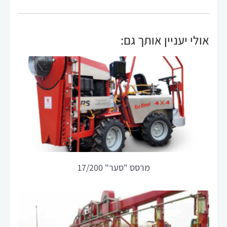
הפונקציונליות
והמבנה של
האתר,
אולי יעניין אותך גם:
בהתבסס על
אופן השימוש
באתר.
חוויית
משתנש
על מנת
שהאתר שלנו
יפעל בצורה
הטובה ביותר
האפשרית
מרסס "סער" 17/200
במהלך ביקורך.
אם תסרב
לקבל קובצי
Cookie אלה,
חלק
מהפונקציונליות