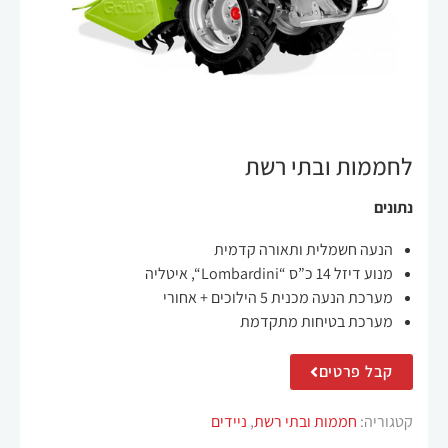
לחממות ובתי רשת
חיוניים
קובצי
נתונים
Cookie
אלה אינם
הנעה חשמלית ותאורה קדמית
אופציונליים.
הם נחוצים
מנוע דיזל 14 כ”ס “Lombardini“, איטליה
לתפקוד
מערכת הנעה מכנית 5 הילוכים + אחורי
האתר.
מערכת בטיחות מתקדמת
קבל פרטים
סטטיסטיקה
על מנת
קטגוריה:
חממות ובתי רשת
,
ניידים
שנוכל לשפר
את